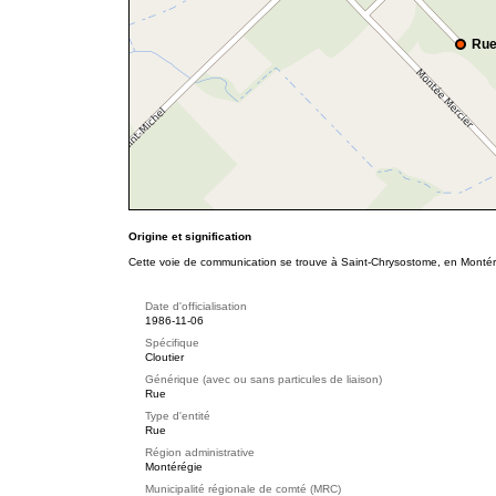
Rue
Origine et signification
Cette voie de communication se trouve à Saint-Chrysostome, en Montéré
Date d'officialisation
1986-11-06
Spécifique
Cloutier
Générique (avec ou sans particules de liaison)
Rue
Type d'entité
Rue
Région administrative
Montérégie
Municipalité régionale de comté (MRC)