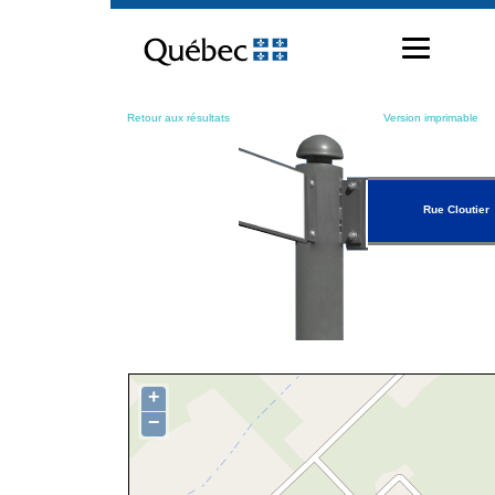
Passer
au
contenu
Retour aux résultats
Version imprimable
Rue Cloutier
+
−