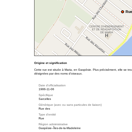
Rue
Origine et signification
Cette rue est située à Maria, en Gaspésie. Plus précisément, elle se t
désignées par des noms d'oiseaux.
Date d'officialisation
1986-11-06
Spécifique
Sarcelles
Générique (avec ou sans particules de liaison)
Rue des
Type d'entité
Rue
Région administrative
Gaspésie–Îles-de-la-Madeleine