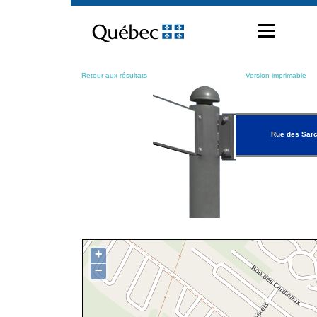
Passer
au
contenu
Retour aux résultats
Version imprimable
Rue des Sarc
+
−