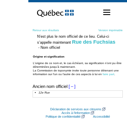
Passer
au
contenu
Retour aux résultats
Version imprimable
N’est plus le nom officiel de ce lieu. Celui-ci
Rue des Fuchsias
s’appelle maintenant
- Nom officiel
Origine et signification
L'origine de ce nom et, le cas échéant, sa signification n’ont pu être
déterminées jusqu’à maintenant.
La Commission de toponymie invite toute personne détenant une
information sur l'un ou l'autre de ces aspects à lui en
faire part
.
Ancien nom officiel
[ – ]
12e Rue
Déclaration de services aux citoyens
Accès à l’information
Politique de confidentialité
Accessibilité