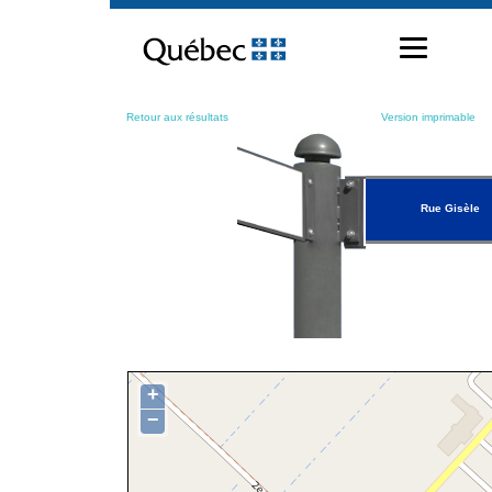
Passer
au
contenu
Retour aux résultats
Version imprimable
Rue Gisèle
+
−