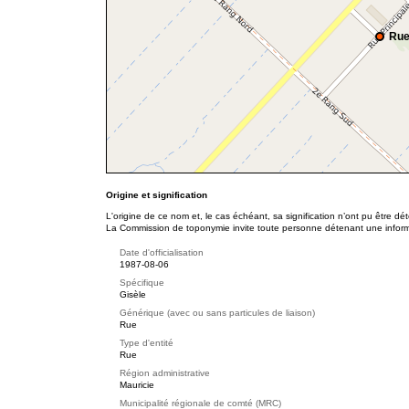
Rue
Origine et signification
L'origine de ce nom et, le cas échéant, sa signification n’ont pu être d
La Commission de toponymie invite toute personne détenant une informat
Date d'officialisation
1987-08-06
Spécifique
Gisèle
Générique (avec ou sans particules de liaison)
Rue
Type d'entité
Rue
Région administrative
Mauricie
Municipalité régionale de comté (MRC)