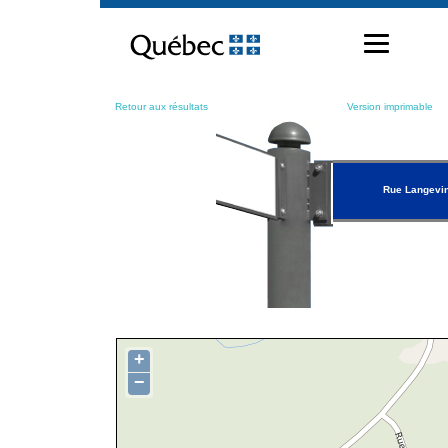
Passer
au
contenu
Retour aux résultats
Version imprimable
Rue Langevi
+
−