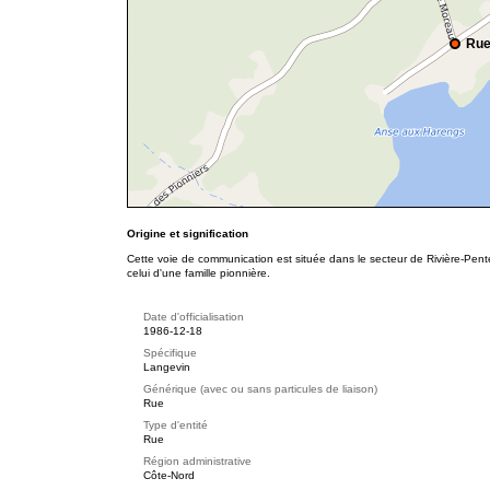
Rue
Origine et signification
Cette voie de communication est située dans le secteur de Rivière-Pent
celui d'une famille pionnière.
Date d'officialisation
1986-12-18
Spécifique
Langevin
Générique (avec ou sans particules de liaison)
Rue
Type d'entité
Rue
Région administrative
Côte-Nord