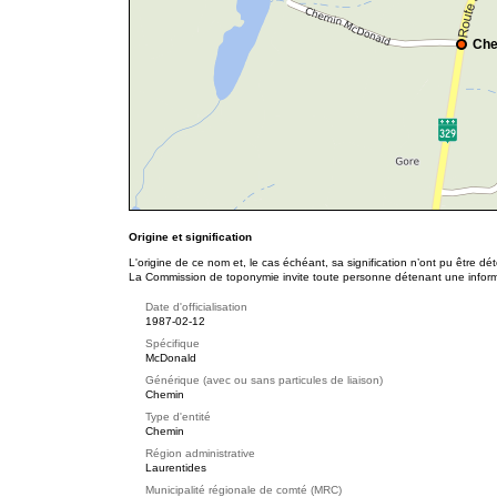
Che
Origine et signification
L'origine de ce nom et, le cas échéant, sa signification n’ont pu être d
La Commission de toponymie invite toute personne détenant une informat
Date d'officialisation
1987-02-12
Spécifique
McDonald
Générique (avec ou sans particules de liaison)
Chemin
Type d'entité
Chemin
Région administrative
Laurentides
Municipalité régionale de comté (MRC)