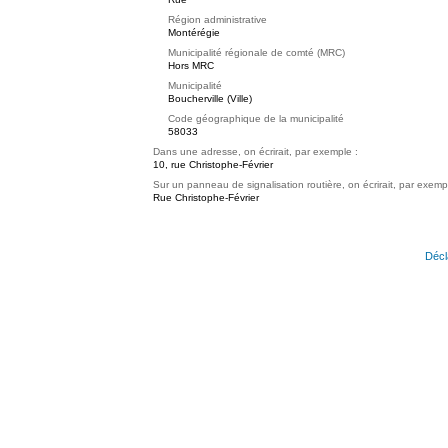
Région administrative
Montérégie
Municipalité régionale de comté (MRC)
Hors MRC
Municipalité
Boucherville (Ville)
Code géographique de la municipalité
58033
Dans une adresse, on écrirait, par exemple :
10, rue Christophe-Février
Sur un panneau de signalisation routière, on écrirait, par exemp
Rue Christophe-Février
Décl