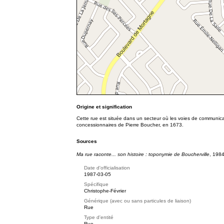
Origine et signification
Cette rue est située dans un secteur où les voies de communicat
concessionnaires de Pierre Boucher, en 1673.
Sources
Ma rue raconte... son histoire : t
oponymie de Boucherville
, 1984
Date d'officialisation
1987-03-05
Spécifique
Christophe-Février
Générique (avec ou sans particules de liaison)
Rue
Type d'entité
Rue