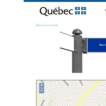
Passer
au
contenu
Retour aux résultats
Rue C
+
−