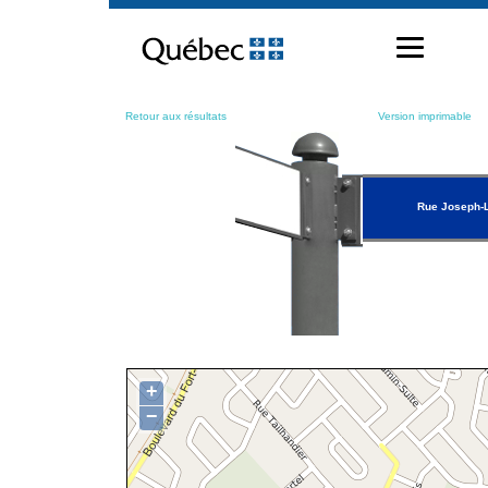
Passer
au
contenu
Retour aux résultats
Version imprimable
Rue Joseph-
+
−