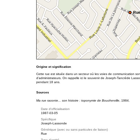
Rue
Origine et signification
Cette rue est située dans un secteur où les voies de communication sont
d'administrateurs. On rappelle ici le souvenir de Joseph-Tancrède Lass
pendant 18 ans.
Sources
Ma rue raconte... son histoire : toponymie de Boucherville
, 1984.
Date d'officialisation
1987-03-05
Spécifique
Joseph-Lassonde
Générique (avec ou sans particules de liaison)
Rue
Type d'entité