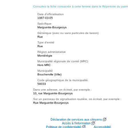
Consultez la fiche consacrée à cette femme dans le Répertoire du patri
Date d'officialisation
1987-03-05
Spécifique
Marguerite-Bourgeoys
Générique (avec ou sans particules de liaison)
Rue
Type d'entité
Rue
Région administrative
Montérégie
Municipalité régionale de comté (MRC)
Hors MRC
Municipalité
Boucherville (Ville)
Code géographique de la municipalité
58033
Dans une adresse, on écrirait, par exemple :
10, rue Marguerite-Bourgeoys
Sur un panneau de signalisation routière, on écrirait, par exemple :
Rue Marguerite-Bourgeoys
Déclaration de services aux citoyens
Accès à l’information
Politique de confidentialité
Accessibilité