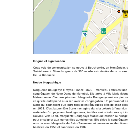
Rue
Origine et signification
Cette voie de communication se trouve à Boucherville, en Montérégie, da
Saint-Laurent. D’une longueur de 300 m, elle est orientée dans un axe 
De La Broquerie.
Notice biographique
Marguerite Bourgeoys (Troyes, France, 1620 – Montréal, 1700) est une e
congrégation de Notre-Dame de Montréal. Elle arrive à Ville-Marie (M
Maisonneuve. Cinq ans plus tard, Marguerite Bourgeoys met sur pied un
ce qu'elle entreprend a un lien avec sa congrégation. Un pensionnat est
Marie qui souhaitent que leurs filles soient éduquées près de chez elles 
en 1663. C'est la première école ménagère dans la colonie à l'intention de
matérielle d'un pays au climat rigoureux; les filles moins fortunées qui 
l'ouvroir. Vers 1678, Marguerite Bourgeoys établit une mission au vill
pour enseigner aux jeunes filles autochtones. Elle dirige la congrégat
nom de sœur Marguerite du Saint-Sacrement et consacre les dernières a
béatifiée en 1950 et canonisée en 1982.