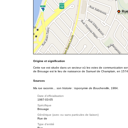
Rue
Origine et signification
Cette rue est située dans un secteur où les voies de communication son
de Brouage est le lieu de naissance de Samuel de Champlain, en 1574
Sources
Ma rue raconte... son histoire : toponymie de Boucherville
, 1984.
Date d'officialisation
1987-03-05
Spécifique
Brouage
Générique (avec ou sans particules de liaison)
Rue de
Type d'entité
Rue