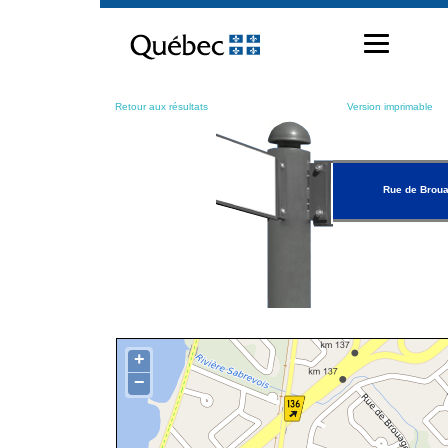
Passer
au
contenu
Retour aux résultats
Version imprimable
Rue de Brou
+
−