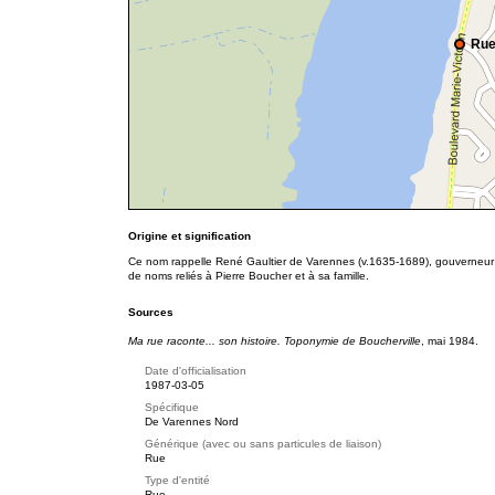
Rue
Origine et signification
Ce nom rappelle René Gaultier de Varennes (v.1635-1689), gouverneur
de noms reliés à Pierre Boucher et à sa famille.
Sources
Ma rue raconte... son histoire. Toponymie de Boucherville
, mai 1984.
Date d'officialisation
1987-03-05
Spécifique
De Varennes Nord
Générique (avec ou sans particules de liaison)
Rue
Type d'entité
Rue