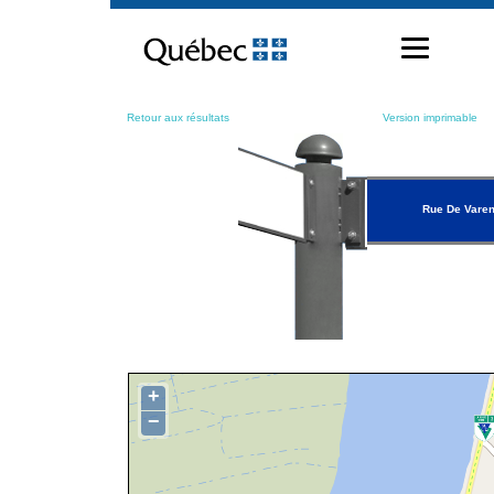
Passer
au
contenu
Retour aux résultats
Version imprimable
Rue De Vare
+
−