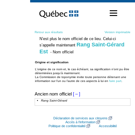
Passer
au
contenu
Retour aux résultats
Version imprimable
N’est plus le nom officiel de ce lieu. Celui-ci
Rang Saint-Gérard
s’appelle maintenant
Est
- Nom officiel
Origine et signification
L'origine de ce nom et, le cas échéant, sa signification n’ont pu être
déterminées jusqu’à maintenant.
La Commission de toponymie invite toute personne détenant une
information sur l'un ou l'autre de ces aspects à lui en
faire part
.
Ancien nom officiel
[ – ]
Rang Saint-Gérard
Déclaration de services aux citoyens
Accès à l’information
Politique de confidentialité
Accessibilité