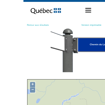
Passer
au
contenu
Retour aux résultats
Version imprimable
Chemin du L
+
−