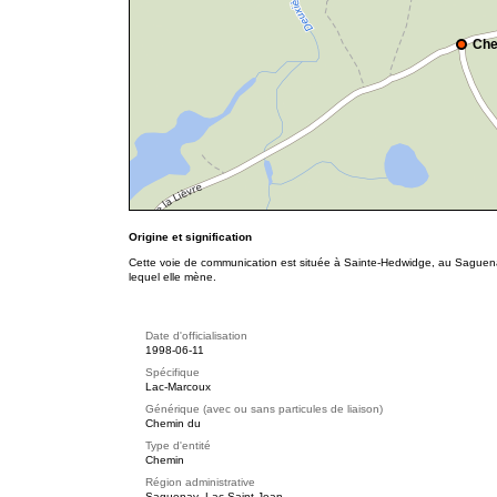
Che
Origine et signification
Cette voie de communication est située à Sainte-Hedwidge, au Saguen
lequel elle mène.
Date d'officialisation
1998-06-11
Spécifique
Lac-Marcoux
Générique (avec ou sans particules de liaison)
Chemin du
Type d'entité
Chemin
Région administrative
Saguenay–Lac-Saint-Jean