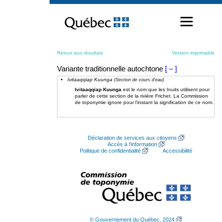
Passer
au
contenu
Retour aux résultats
Version imprimable
Variante traditionnelle autochtone
[ – ]
Ivitaaqqiap Kuunga
(Section de cours d'eau)
Ivitaaqqiap Kuunga
est le nom que les Inuits utilisent pour
parler de cette section de la rivière Frichet. La Commission
de toponymie ignore pour l'instant la signification de ce nom.
Déclaration de services aux citoyens
Accès à l’information
Politique de confidentialité
Accessibilité
© Gouvernement du Québec, 2024