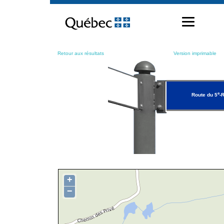
Passer
au
contenu
Retour aux résultats
Version imprimable
e
Route du 5
-
+
−