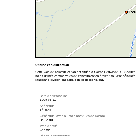
Rou
Origine et signification
Cette voie de communication est située à Sainte-Hedwidge, au Saguen
rangs utilisés comme voies de communication étaient souvent désigné
l’ancienne division cadastrale qu’ils desservaient.
Date d'officialisation
1998-06-11
Spécifique
e
5
-Rang
Générique (avec ou sans particules de liaison)
Route du
Type d'entité
Chemin
Région administrative