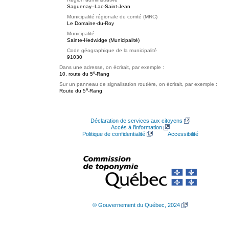
Saguenay–Lac-Saint-Jean
Municipalité régionale de comté (MRC)
Le Domaine-du-Roy
Municipalité
Sainte-Hedwidge (Municipalité)
Code géographique de la municipalité
91030
Dans une adresse, on écrirait, par exemple :
e
10, route du 5
-Rang
Sur un panneau de signalisation routière, on écrirait, par exemple :
e
Route du 5
-Rang
Déclaration de services aux citoyens
Accès à l’information
Politique de confidentialité
Accessibilité
© Gouvernement du Québec, 2024