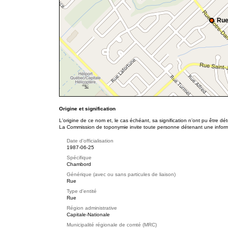
Rue
Origine et signification
L'origine de ce nom et, le cas échéant, sa signification n’ont pu être d
La Commission de toponymie invite toute personne détenant une informat
Date d'officialisation
1987-06-25
Spécifique
Chambord
Générique (avec ou sans particules de liaison)
Rue
Type d'entité
Rue
Région administrative
Capitale-Nationale
Municipalité régionale de comté (MRC)