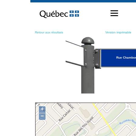
Passer
au
contenu
Retour aux résultats
Version imprimable
Rue Chambo
+
−