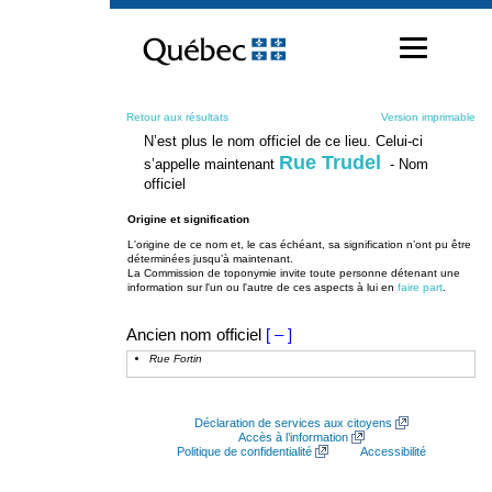
Passer
au
contenu
Retour aux résultats
Version imprimable
N’est plus le nom officiel de ce lieu. Celui-ci
Rue Trudel
s’appelle maintenant
- Nom
officiel
Origine et signification
L'origine de ce nom et, le cas échéant, sa signification n’ont pu être
déterminées jusqu’à maintenant.
La Commission de toponymie invite toute personne détenant une
information sur l'un ou l'autre de ces aspects à lui en
faire part
.
Ancien nom officiel
[ – ]
Rue Fortin
Déclaration de services aux citoyens
Accès à l’information
Politique de confidentialité
Accessibilité