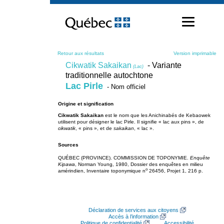
Passer
au
contenu
Retour aux résultats
Version imprimable
Cikwatik Sakaikan
- Variante
(Lac)
traditionnelle autochtone
Lac Pirle
- Nom officiel
Origine et signification
Cikwatik Sakaikan
est le nom que les Anichinabés de Kebaowek
utilisent pour désigner le lac Pirle. Il signifie « lac aux pins », de
cikwatik
, « pins », et de
sakaikan
, « lac ».
Sources
QUÉBEC (PROVINCE). COMMISSION DE TOPONYMIE.
Enquête
Kipawa
, Norman Young, 1980, Dossier des enquêtes en milieu
o
amérindien, Inventaire toponymique n
26456, Projet 1, 216 p.
Déclaration de services aux citoyens
Accès à l’information
Politique de confidentialité
Accessibilité