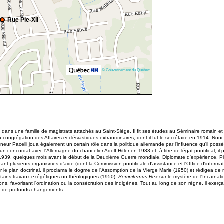
Rue Pie-XII
© Gouvernement du Québec
, dans une famille de magistrats attachés au Saint-Siège. Il fit ses études au Séminaire romain et 
 à la congrégation des Affaires ecclésiastiques extraordinaires, dont il fut le secrétaire en 1914. 
 Pacelli joua également un certain rôle dans la politique allemande par l'influence qu'il possédai
 un concordat avec l'Allemagne du chancelier Adolf Hitler en 1933 et, à titre de légat pontifical, 
939, quelques mois avant le début de la Deuxième Guerre mondiale. Diplomate d'expérience, Pie X
nt plusieurs organismes d'aide (dont la Commission pontificale d'assistance et l'Office d'informa
r le plan doctrinal, il proclama le dogme de l'Assomption de la Vierge Marie (1950) et rédigea d
tains travaux exégétiques ou théologiques (1950),
Sempiternus Rex
sur le mystère de l'Incarnat
ns, favorisant l'ordination ou la consécration des indigènes. Tout au long de son règne, il exerça 
it de profonds changements.