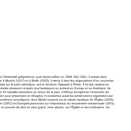
à l'Université grégorienne, puis devint prêtre en 1899. Dès 1901, il entrait dans
Nonce à Munich (1917) et à Berlin (1920), il mena à bien les négociations d'un concordat
t sur le parti catholique, soit le Zentrum. Rappelé à Rome, il fut fait cardinal en
il présida plusieurs congrès (eucharistiques ou autres) en Europe et en Amérique, de
II travailla vainement au retour de la paix, s'efforça d'empêcher l'extension du
tion pour prisonniers et réfugiés). Il condamna aussi les persécutions organisées par
e nombreux encycliques, dont
Mystici corporis
sur la nature mystique de l'Église (1943),
ion (1951) et
Evangelii praecones
sur l'importance du mouvement missionnaire (1951).
un pouvoir de plus en plus grand, voire absolu, sur l'Église et ses institutions. Sa