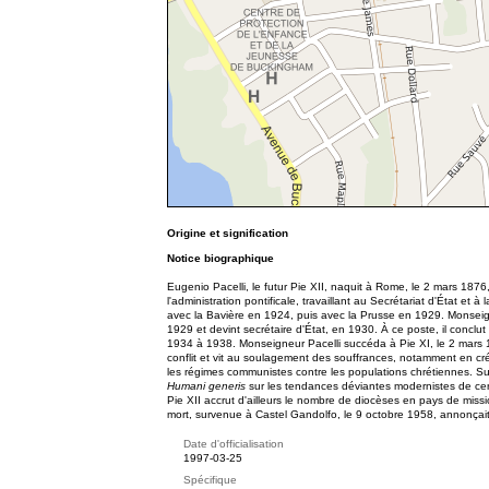
Origine et signification
Notice biographique
Eugenio Pacelli, le futur Pie XII, naquit à Rome, le 2 mars 1876
l'administration pontificale, travaillant au Secrétariat d'État et
avec la Bavière en 1924, puis avec la Prusse en 1929. Monseigneur
1929 et devint secrétaire d'État, en 1930. À ce poste, il conclut
1934 à 1938. Monseigneur Pacelli succéda à Pie XI, le 2 mars 1
conflit et vit au soulagement des souffrances, notamment en créa
les régimes communistes contre les populations chrétiennes. Su
Humani generis
sur les tendances déviantes modernistes de cer
Pie XII accrut d'ailleurs le nombre de diocèses en pays de missio
mort, survenue à Castel Gandolfo, le 9 octobre 1958, annonça
Date d'officialisation
1997-03-25
Spécifique