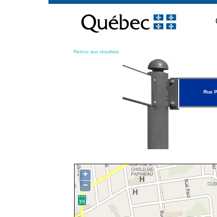
Passer
au
contenu
Retour aux résultats
Rue P
+
−