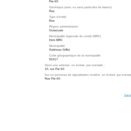
Pie-XII
Générique (avec ou sans particules de liaison)
Rue
Type d'entité
Rue
Région administrative
Outaouais
Municipalité régionale de comté (MRC)
Hors MRC
Municipalité
Gatineau (Ville)
Code géographique de la municipalité
81017
Dans une adresse, on écrirait, par exemple :
10, rue Pie-XII
Sur un panneau de signalisation routière, on écrirait, par exemp
Rue Pie-XII
Décl