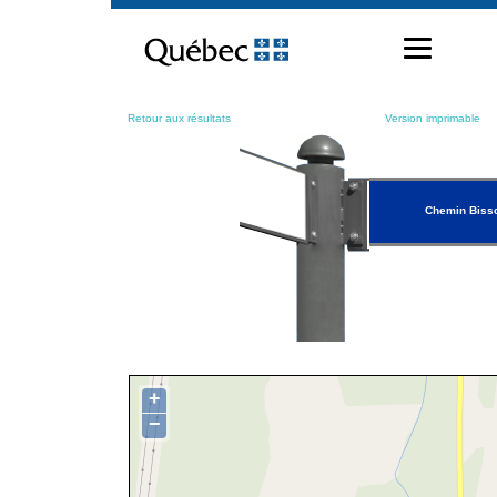
Passer
au
contenu
Retour aux résultats
Version imprimable
Chemin Biss
+
−