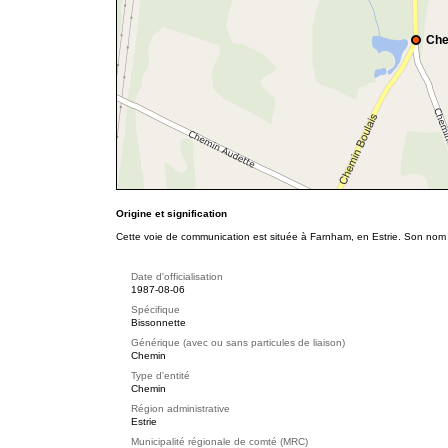
Che
Origine et signification
Cette voie de communication est située à Farnham, en Estrie. Son nom r
Date d'officialisation
1987-08-06
Spécifique
Bissonnette
Générique (avec ou sans particules de liaison)
Chemin
Type d'entité
Chemin
Région administrative
Estrie
Municipalité régionale de comté (MRC)