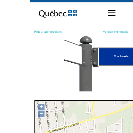
Passer
au
contenu
Retour aux résultats
Version imprimable
Rue Houle
+
−