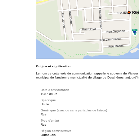
Rue
Origine et signification
Le nom de cette voie de communication rappelle le souvenir de Viateur 
municipal de l'ancienne municipalité de village de Deschênes, aujourd'hu
Date d'officialisation
1987-08-06
Spécifique
Houle
Générique (avec ou sans particules de liaison)
Rue
Type d'entité
Rue
Région administrative
Outaouais