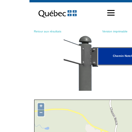
Passer
au
contenu
Retour aux résultats
Version imprimable
Chemin Notc
+
−