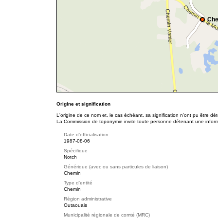
Che
Origine et signification
L'origine de ce nom et, le cas échéant, sa signification n’ont pu être d
La Commission de toponymie invite toute personne détenant une informat
Date d'officialisation
1987-08-06
Spécifique
Notch
Générique (avec ou sans particules de liaison)
Chemin
Type d'entité
Chemin
Région administrative
Outaouais
Municipalité régionale de comté (MRC)