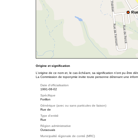
Rue
Origine et signification
L'origine de ce nom et, le cas échéant, sa signification n’ont pu être d
La Commission de toponymie invite toute personne détenant une informat
Date d'officialisation
1991-08-02
Spécifique
Forillon
Générique (avec ou sans particules de liaison)
Rue de
Type d'entité
Rue
Région administrative
Outaouais
Municipalité régionale de comté (MRC)