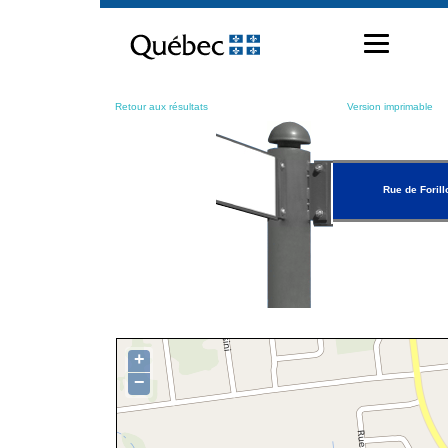
Passer
au
contenu
Retour aux résultats
Version imprimable
Rue de Forill
+
−