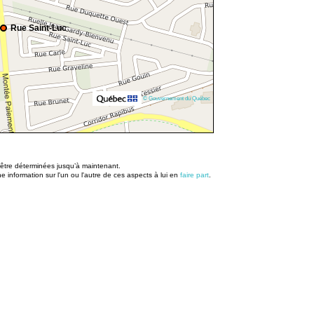
Rue Saint-Luc
© Gouvernement du Québec
u être déterminées jusqu’à maintenant.
information sur l'un ou l'autre de ces aspects à lui en
faire part
.