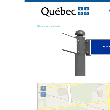
Passer
au
contenu
Retour aux résultats
Rue S
+
−