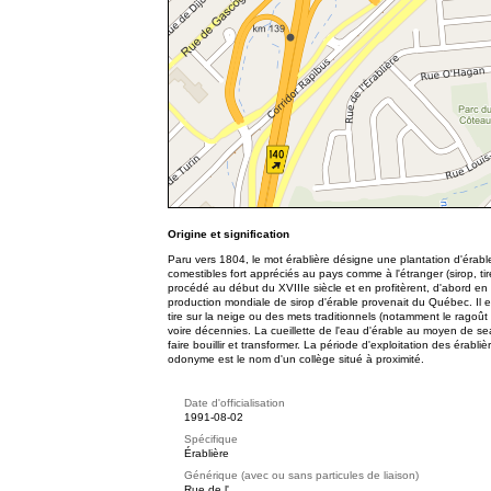
Origine et signification
Paru vers 1804, le mot érablière désigne une plantation d'érable
comestibles fort appréciés au pays comme à l'étranger (sirop, tir
procédé au début du XVIIIe siècle et en profitèrent, d'abord en
production mondiale de sirop d'érable provenait du Québec. Il ex
tire sur la neige ou des mets traditionnels (notamment le ragoû
voire décennies. La cueillette de l'eau d'érable au moyen de s
faire bouillir et transformer. La période d'exploitation des érabl
odonyme est le nom d'un collège situé à proximité.
Date d'officialisation
1991-08-02
Spécifique
Érablière
Générique (avec ou sans particules de liaison)
Rue de l'