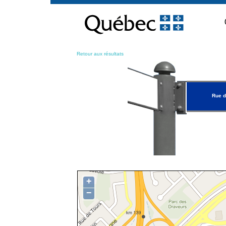
Passer
au
contenu
Retour aux résultats
Rue d
+
−