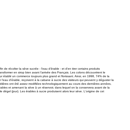
e récolter la sève sucrée - l'eau d'érable - et d'en tirer certains produits
ransformer en sirop bien avant l'arrivée des Français. Les colons découvrirent le
r établir un commerce toujours plus grand et florissant. Ainsi, en 1998, 74% de la
r l'eau d'érable, reçoivent à la cabane à sucre des visiteurs qui peuvent y déguster la
érablières ont été assez modifiées technologiquement au cours des dernières années,
ables et amenant la sève à un réservoir, dans lequel on la conservera avant de la
le dégel (jour). Les érables à sucre produisent alors leur sève. L'origine de cet