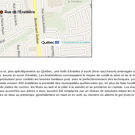
Rue de l'Érablière
© Gouvernement du Québec
s et, plus spécifiquement au Québec, une forêt d'érables à sucre (Acer saccharum) aménagée afin d
e, beurre et sucre d'érable). Les Amérindiens connaissaient le moyen de cueillir la sève et de la t
 produisant pour combler les besoins familiaux puis, avec le perfectionnement des techniques, pou
iste environ 400 érablières à proximité des municipalités québécoises qui, en plus de faire bouilli
t de pattes de cochon, les fèves au lard et le pâté à la viande) et se promener en carriole. Les 
eaux accrochés aux arbres a donc souvent été remplacée par un réseau de tubulures reliant les ér
ières se situe au printemps, généralement en mars et en avril, au moment où alterne le gel (nuit) et 