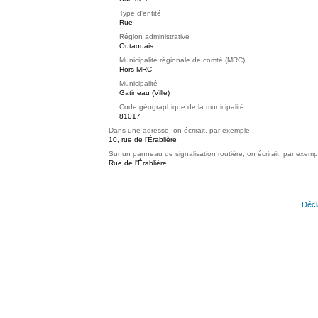
Type d'entité
Rue
Région administrative
Outaouais
Municipalité régionale de comté (MRC)
Hors MRC
Municipalité
Gatineau (Ville)
Code géographique de la municipalité
81017
Dans une adresse, on écrirait, par exemple :
10, rue de l'Érablière
Sur un panneau de signalisation routière, on écrirait, par exemp
Rue de l'Érablière
Décl