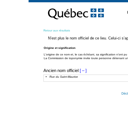
Passer
au
contenu
Retour aux résultats
N’est plus le nom officiel de ce lieu. Celui-ci s
Origine et signification
L'origine de ce nom et, le cas échéant, sa signification n’ont p
La Commission de toponymie invite toute personne détenant une 
Ancien nom officiel
[ – ]
Rue du Saint-Maurice
Décl