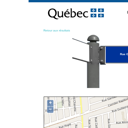
Passer
au
contenu
Retour aux résultats
Rue G
+
−