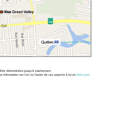
Rue Green Valley
© Gouvernement du Québec
u être déterminées jusqu’à maintenant.
information sur l'un ou l'autre de ces aspects à lui en
faire part
.