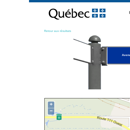
Passer
au
contenu
Retour aux résultats
Avenu
+
−