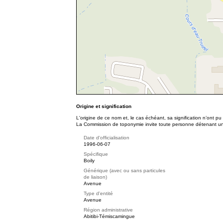
Origine et signification
L'origine de ce nom et, le cas échéant, sa signification n’ont p
La Commission de toponymie invite toute personne détenant une 
Date d'officialisation
1996-06-07
Spécifique
Boily
Générique (avec ou sans particules
de liaison)
Avenue
Type d'entité
Avenue
Région administrative
Abitibi-Témiscamingue