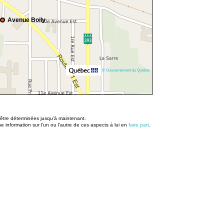
Avenue Boily
© Gouvernement du Québec
u être déterminées jusqu’à maintenant.
information sur l'un ou l'autre de ces aspects à lui en
faire part
.