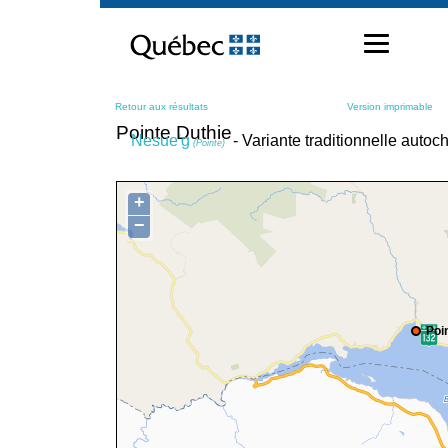
Passer
au
contenu
Retour aux résultats
Version imprimable
Pointe Duthie
Nesue'g
- Variante traditionnelle autoc
(Pointe)
+
−
Poi