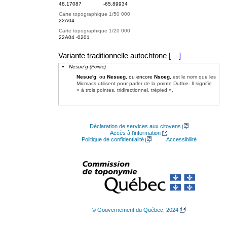
48.17087
-65.89934
Carte topographique 1/50 000
22A04
Carte topographique 1/20 000
22A04 -0201
Variante traditionnelle autochtone
[ – ]
Nesue'g
(Pointe)
Nesue'g
, ou
Nesueg
, ou encore
Nsoeg
,
est le nom que les
Micmacs utilisent pour parler de la pointe Duthie. Il signifie
« à trois pointes, tridirectionnel, trépied ».
Déclaration de services aux citoyens
Accès à l’information
Politique de confidentialité
Accessibilité
© Gouvernement du Québec, 2024