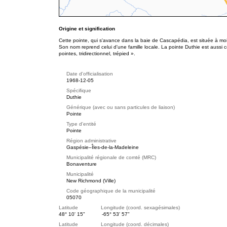
Origine et signification
Cette pointe, qui s'avance dans la baie de Cascapédia, est située à m
Son nom reprend celui d'une famille locale. La pointe Duthie est auss
pointes, tridirectionnel, trépied ».
Date d'officialisation
1968-12-05
Spécifique
Duthie
Générique (avec ou sans particules de liaison)
Pointe
Type d'entité
Pointe
Région administrative
Gaspésie–Îles-de-la-Madeleine
Municipalité régionale de comté (MRC)
Bonaventure
Municipalité
New Richmond (Ville)
Code géographique de la municipalité
05070
Latitude Longitude (coord. sexagésimales)
48° 10' 15"
-65° 53' 57"
Latitude Longitude (coord. décimales)