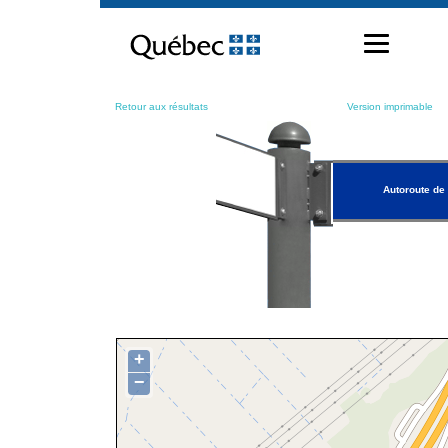
Passer
au
contenu
Retour aux résultats
Version imprimable
Autoroute de 
+
−