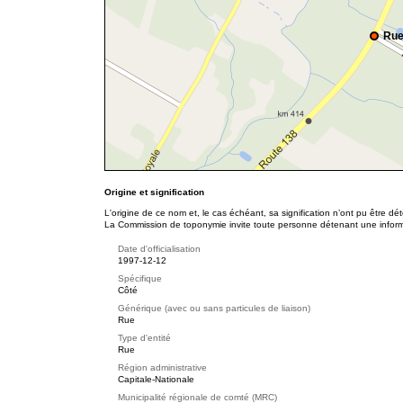
Rue
Origine et signification
L'origine de ce nom et, le cas échéant, sa signification n’ont pu être d
La Commission de toponymie invite toute personne détenant une informat
Date d'officialisation
1997-12-12
Spécifique
Côté
Générique (avec ou sans particules de liaison)
Rue
Type d'entité
Rue
Région administrative
Capitale-Nationale
Municipalité régionale de comté (MRC)