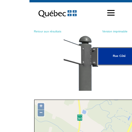
Passer
au
contenu
Retour aux résultats
Version imprimable
Rue Côté
+
−