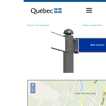
Passer
au
contenu
Retour aux résultats
Version imprimable
Rue Leclerc
+
−