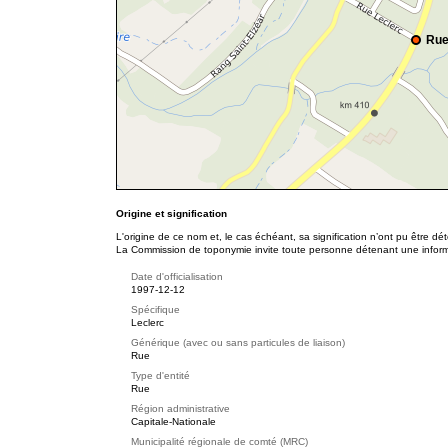
Rue
Origine et signification
L'origine de ce nom et, le cas échéant, sa signification n’ont pu être d
La Commission de toponymie invite toute personne détenant une informat
Date d'officialisation
1997-12-12
Spécifique
Leclerc
Générique (avec ou sans particules de liaison)
Rue
Type d'entité
Rue
Région administrative
Capitale-Nationale
Municipalité régionale de comté (MRC)