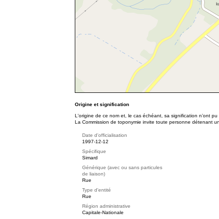
Origine et signification
L'origine de ce nom et, le cas échéant, sa signification n’ont p
La Commission de toponymie invite toute personne détenant une 
Date d'officialisation
1997-12-12
Spécifique
Simard
Générique (avec ou sans particules
de liaison)
Rue
Type d'entité
Rue
Région administrative
Capitale-Nationale