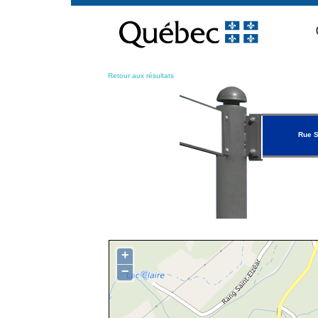
Passer
au
contenu
Retour aux résultats
Rue 
+
−