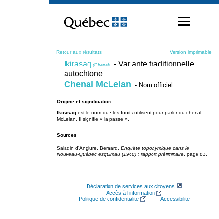
Passer
au
contenu
Retour aux résultats
Version imprimable
Ikirasaq
- Variante traditionnelle
(Chenal)
autochtone
Chenal McLelan
- Nom officiel
Origine et signification
Ikirasaq
est le nom que les Inuits utilisent pour parler du chenal
McLelan. Il signifie « la passe ».
Sources
Saladin d'Anglure, Bernard.
Enquête toponymique dans le
Nouveau-Québec esquimau (1968) : rapport préliminaire
, page 83.
Déclaration de services aux citoyens
Accès à l’information
Politique de confidentialité
Accessibilité