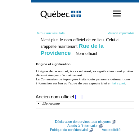
Passer
au
contenu
Retour aux résultats
Version imprimable
N’est plus le nom officiel de ce lieu. Celui-ci
Rue de la
s’appelle maintenant
Providence
- Nom officiel
Origine et signification
L'origine de ce nom et, le cas échéant, sa signification n’ont pu être
déterminées jusqu’à maintenant.
La Commission de toponymie invite toute personne détenant une
information sur l'un ou l'autre de ces aspects à lui en
faire part
.
Ancien nom officiel
[ – ]
13e Avenue
Déclaration de services aux citoyens
Accès à l’information
Politique de confidentialité
Accessibilité