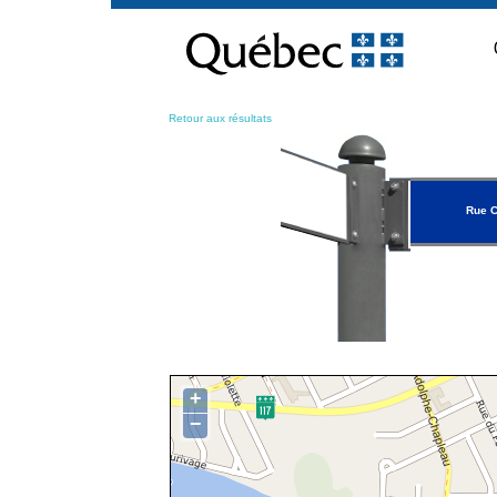
Passer
au
contenu
Retour aux résultats
Rue C
+
−