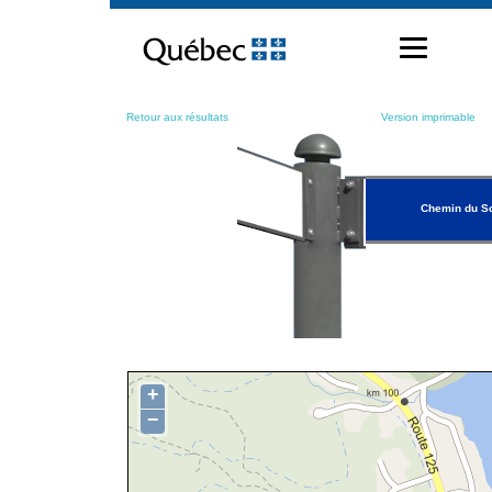
Passer
au
contenu
Retour aux résultats
Version imprimable
Chemin du So
+
−