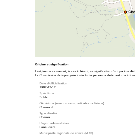
Che
Origine et signification
L'origine de ce nom et, le cas échéant, sa signification n’ont pu être d
La Commission de toponymie invite toute personne détenant une informat
Date d'officialisation
1987-12-17
Spécifique
Soldat
Générique (avec ou sans particules de liaison)
Chemin du
Type d'entité
Chemin
Région administrative
Lanaudière
Municipalité régionale de comté (MRC)