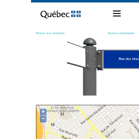
Passer
au
contenu
Retour aux résultats
Version imprimable
Rue des Ursu
+
−