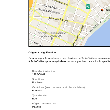
Rue
Origine et signification
Ce nom rappelle la présence des Ursulines de Trois-Rivières, communau
à Trois-Rivières pour remplir deux missions précises : les soins hospitalie
Date d'officialisation
1988-06-09
Spécifique
Ursulines
Générique (avec ou sans particules de liaison)
Rue des
Type d'entité
Rue
Région administrative
Mauricie