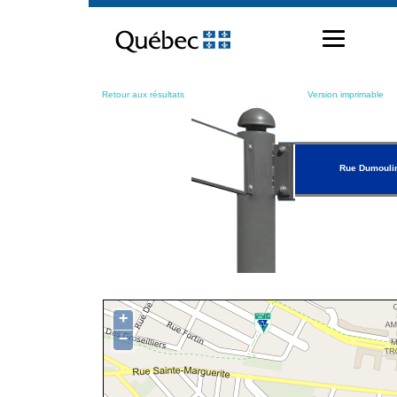
Passer
au
contenu
Retour aux résultats
Version imprimable
Rue Dumouli
+
−