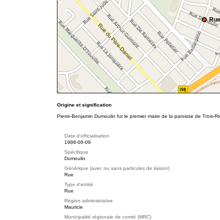
Rue
Origine et signification
Pierre-Benjamin Dumoulin fut le premier maire de la paroisse de Trois-R
Date d'officialisation
1988-06-09
Spécifique
Dumoulin
Générique (avec ou sans particules de liaison)
Rue
Type d'entité
Rue
Région administrative
Mauricie
Municipalité régionale de comté (MRC)