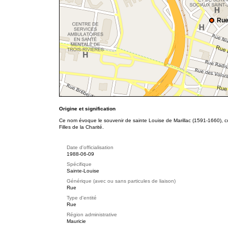
Rue
Origine et signification
Ce nom évoque le souvenir de sainte Louise de Marillac (1591-1660), co-
Filles de la Charité.
Date d'officialisation
1988-06-09
Spécifique
Sainte-Louise
Générique (avec ou sans particules de liaison)
Rue
Type d'entité
Rue
Région administrative
Mauricie