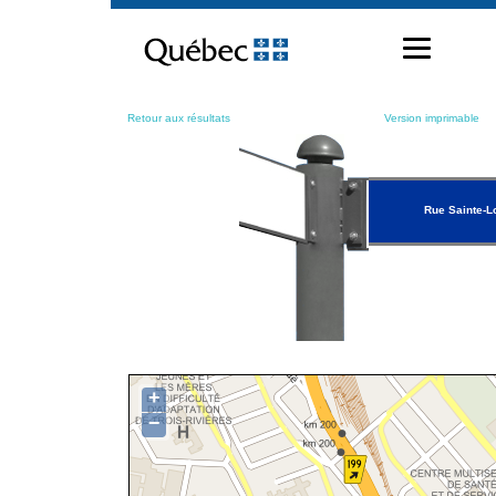
Passer
au
contenu
Retour aux résultats
Version imprimable
Rue Sainte-L
+
−