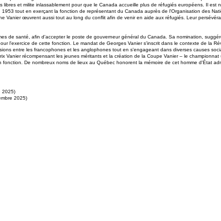
ibres et milite inlassablement pour que le Canada accueille plus de réfugiés européens. Il est
n 1953 tout en exerçant la fonction de représentant du Canada auprès de l'Organisation des Nat
ne Vanier œuvrent aussi tout au long du conflit afin de venir en aide aux réfugiés. Leur persév
èmes de santé, afin d'accepter le poste de gouverneur général du Canada. Sa nomination, suggér
ur l'exercice de cette fonction. Le mandat de Georges Vanier s'inscrit dans le contexte de la Rév
sions entre les francophones et les anglophones tout en s'engageant dans diverses causes soci
des prix Vanier récompensant les jeunes méritants et la création de la Coupe Vanier – le championn
n fonction. De nombreux noms de lieux au Québec honorent la mémoire de cet homme d'État admir
e 2025)
embre 2025)