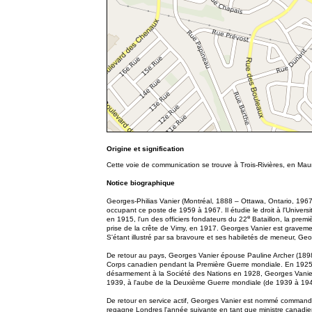
Origine et signification
Cette voie de communication se trouve à Trois-Rivières, en Maur
Notice biographique
Georges-Philias Vanier (Montréal, 1888 – Ottawa, Ontario, 1967
occupant ce poste de 1959 à 1967. Il étudie le droit à l'Unive
e
en 1915, l'un des officiers fondateurs du 22
Bataillon, la premi
prise de la crête de Vimy, en 1917. Georges Vanier est gravemen
S'étant illustré par sa bravoure et ses habiletés de meneur, Geor
De retour au pays, Georges Vanier épouse Pauline Archer (189
Corps canadien pendant la Première Guerre mondiale. En 1925,
désarmement à la Société des Nations en 1928, Georges Vanier
1939, à l'aube de la Deuxième Guerre mondiale (de 1939 à 1945)
De retour en service actif, Georges Vanier est nommé commandan
regagne Londres l'année suivante en tant que ministre canadien