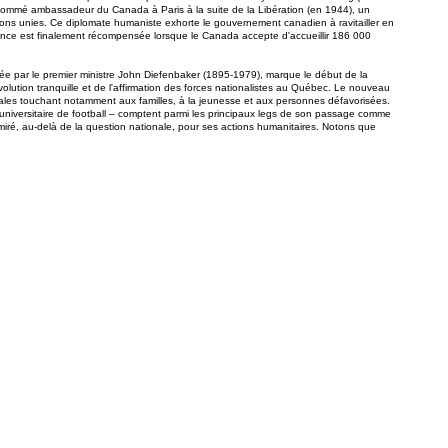
 nommé ambassadeur du Canada à Paris à la suite de la Libération (en 1944), un
ions unies. Ce diplomate humaniste exhorte le gouvernement canadien à ravitailler en
érance est finalement récompensée lorsque le Canada accepte d'accueillir 186 000
ée par le premier ministre John Diefenbaker (1895-1979), marque le début de la
olution tranquille et de l'affirmation des forces nationalistes au Québec. Le nouveau
ales touchant notamment aux familles, à la jeunesse et aux personnes défavorisées.
at universitaire de football – comptent parmi les principaux legs de son passage comme
é, au-delà de la question nationale, pour ses actions humanitaires. Notons que