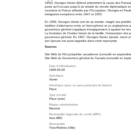
1950), Georges Vanier défend ardemment la cause des Français l
poste qu'il occupe jusqu'à sa retraite du monde diplomatique e
nourriture la France affamée par l'Occupation. Georges et Pauli
immigrants européens entre 1947 et 1953.
En 1959, Georges Vanier sort de sa retraite, malgré ses probl
tradition d'alternance entre un francophone et un anglophone po
gouverneur général s'applique énergiquement à apaiser les ten
La fondation de l'Institut Vanier de la famille, l'instauration 
gouverneur général. En 1967, Georges Vanier, épuisé, meurt e
son épouse est aussi rappelée dans notre toponymie.
Sources
Site Web de l'Encyclopédie canadienne (consulté en septembr
Site Web du Gouverneur général du Canada (consulté en sept
Date d'officialisation
1988-06-09
Spécifique
Vanier
Générique (avec ou sans particules de liaison)
Place
Type d'entité
Place (voie)
Région administrative
Mauricie
Municipalité régionale de comté (MRC)
Hors MRC
Municipalité
Trois-Rivières (Ville)