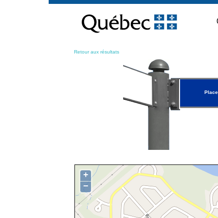
Passer
au
contenu
Retour aux résultats
Place
+
−