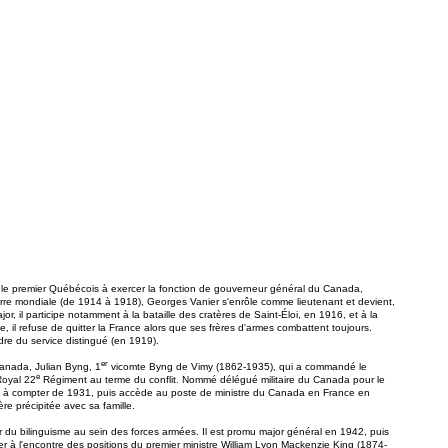
té le premier Québécois à exercer la fonction de gouverneur général du Canada,
erre mondiale (de 1914 à 1918), Georges Vanier s'enrôle comme lieutenant et devient,
r, il participe notamment à la bataille des cratères de Saint-Éloi, en 1916, et à la
 il refuse de quitter la France alors que ses frères d'armes combattent toujours.
rdre du service distingué (en 1919).
er
anada, Julian Byng, 1
vicomte Byng de Vimy (1862-1935), qui a commandé le
e
Royal 22
Régiment au terme du conflit. Nommé délégué militaire du Canada pour le
es à compter de 1931, puis accède au poste de ministre du Canada en France en
e précipitée avec sa famille.
du bilinguisme au sein des forces armées. Il est promu major général en 1942, puis
r à l'encontre des positions du premier ministre William Lyon Mackenzie King (1874-