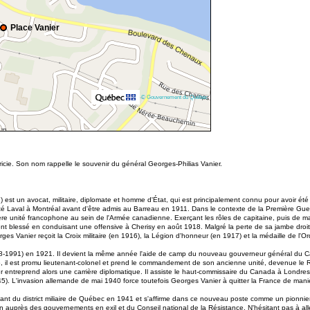
Place Vanier
© Gouvernement du Québec
icie. Son nom rappelle le souvenir du général Georges-Philias Vanier.
) est un avocat, militaire, diplomate et homme d'État, qui est principalement connu pour avoir é
rsité Laval à Montréal avant d'être admis au Barreau en 1911. Dans le contexte de la Première Gu
ère unité francophone au sein de l'Armée canadienne. Exerçant les rôles de capitaine, puis de majo
t blessé en conduisant une offensive à Cherisy en août 1918. Malgré la perte de sa jambe droite,
ges Vanier reçoit la Croix militaire (en 1916), la Légion d'honneur (en 1917) et la médaille de l'O
8-1991) en 1921. Il devient la même année l'aide de camp du nouveau gouverneur général du C
 il est promu lieutenant-colonel et prend le commandement de son ancienne unité, devenue le 
 entreprend alors une carrière diplomatique. Il assiste le haut-commissaire du Canada à Londr
. L'invasion allemande de mai 1940 force toutefois Georges Vanier à quitter la France de manièr
t du district miliaire de Québec en 1941 et s'affirme dans ce nouveau poste comme un pionnier 
 auprès des gouvernements en exil et du Conseil national de la Résistance. N'hésitant pas à alle