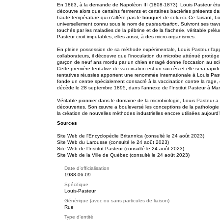
En 1863, à la demande de Napoléon III (1808-1873), Louis Pasteur étudi
découvre alors que certains ferments et certaines bactéries présents da
haute température qui n'altère pas le bouquet de celui-ci. Ce faisant, L
universellement connu sous le nom de
pasteurisation
. Suivront ses trav
touchés par les maladies de la pébrine et de la flacherie, véritable pré
Pasteur croit imputables, elles aussi, à des micro-organismes.
En pleine possession de sa méthode expérimentale, Louis Pasteur l'appl
collaborateurs, il découvre que l'inoculation du microbe atténué protège
garçon de neuf ans mordu par un chien enragé donne l'occasion au scien
Cette première tentative de vaccination est un succès et elle sera rap
tentatives réussies apportent une renommée internationale à Louis Paste
fonde un centre spécialement consacré à la vaccination contre la rage, qui
décède le 28 septembre 1895, dans l'annexe de l'Institut Pasteur à Ma
Véritable pionnier dans le domaine de la microbiologie, Louis Pasteur a
découvertes. Son œuvre a bouleversé les conceptions de la pathologie i
la création de nouvelles méthodes industrielles encore utilisées aujourd'
Sources
Site Web de l'Encyclopédie Britannica (consulté le 24 août 2023)
Site Web du Larousse (consulté le 24 août 2023)
Site Web de l’Institut Pasteur (consulté le 24 août 2023)
Site Web de la Ville de Québec (consulté le 24 août 2023)
Date d'officialisation
1988-06-09
Spécifique
Louis-Pasteur
Générique (avec ou sans particules de liaison)
Rue
Type d'entité