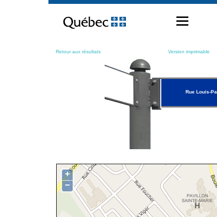
Passer
au
contenu
Retour aux résultats
Version imprimable
Rue Louis-Pa
+
−