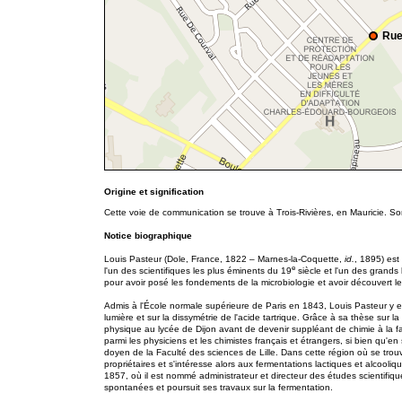
Rue
Origine et signification
Cette voie de communication se trouve à Trois-Rivières, en Mauricie. So
Notice biographique
Louis Pasteur (Dole, France, 1822 – Marnes-la-Coquette,
id.
, 1895) est 
e
l'un des scientifiques les plus éminents du 19
siècle et l'un des grands 
pour avoir posé les fondements de la microbiologie et avoir découvert le
Admis à l'École normale supérieure de Paris en 1843, Louis Pasteur y ef
lumière et sur la dissymétrie de l'acide tartrique. Grâce à sa thèse sur la
physique au lycée de Dijon avant de devenir suppléant de chimie à la 
parmi les physiciens et les chimistes français et étrangers, si bien qu
doyen de la Faculté des sciences de Lille. Dans cette région où se trouven
propriétaires et s'intéresse alors aux fermentations lactiques et alcooli
1857, où il est nommé administrateur et directeur des études scientifiq
spontanées et poursuit ses travaux sur la fermentation.