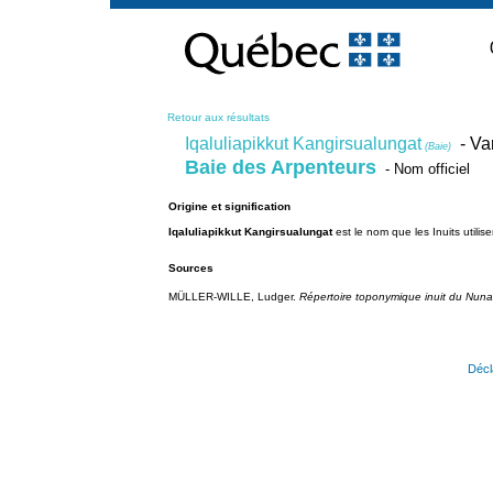
Passer
au
contenu
Retour aux résultats
Iqaluliapikkut Kangirsualungat
- Va
(Baie)
Baie des Arpenteurs
- Nom officiel
Origine et signification
Iqaluliapikkut Kangirsualungat
est le nom que les Inuits utilis
Sources
MÜLLER-WILLE, Ludger.
Répertoire toponymique inuit du Nun
Décl