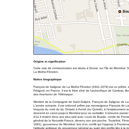
Bou
Origine et signification
Cette voie de communication est située à Dorval, sur l'île de Montréal.
La Mothe-Fénelon.
Notice biographique
François de Salignac de La Mothe-Fénelon (1641-1679) est un prêtre, s
Périgord, en France. Il est le frère aîné de l'archevêque de Cambrai, ill
des
Aventures de Télémaque
.
Membre de la Compagnie de Saint-Sulpice, François de Salignac de La 
L'année suivante, il est ordonné prêtre par monseigneur François de L
Iroquois du nord du lac Ontario à Kenté (ou Quinté), à l'emplacement act
descend en canot jusqu'à Montréal pour se ravitailler. Il retourne passer
d'où il revient deux ans plus tard avec Louis de Buade, comte de Fron
général de la Nouvelle-France, devenu son ami proche. Toutefois, Fénelo
1691), gouverneur de Montréal, lors d'un conflit qui l'oppose à Front
l'attitude ambiguë du gouverneur général au sujet des profits liés à la tra