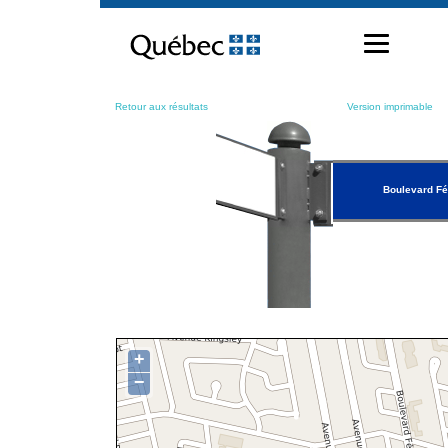
Passer
au
contenu
Retour aux résultats
Version imprimable
Boulevard Fé
+
−