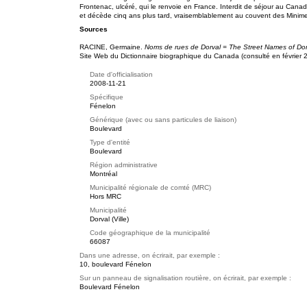
Frontenac, ulcéré, qui le renvoie en France. Interdit de séjour au Canada 
et décède cinq ans plus tard, vraisemblablement au couvent des Minime
Sources
RACINE, Germaine.
Noms de rues de Dorval = The Street Names of Dor
Site Web du Dictionnaire biographique du Canada (consulté en février 
Date d'officialisation
2008-11-21
Spécifique
Fénelon
Générique (avec ou sans particules de liaison)
Boulevard
Type d'entité
Boulevard
Région administrative
Montréal
Municipalité régionale de comté (MRC)
Hors MRC
Municipalité
Dorval (Ville)
Code géographique de la municipalité
66087
Dans une adresse, on écrirait, par exemple :
10, boulevard Fénelon
Sur un panneau de signalisation routière, on écrirait, par exemple :
Boulevard Fénelon