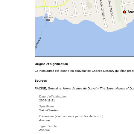
Ave
Origine et signification
Ce nom aurait été donne en souvenir de Charles Descary qui était proprié
Sources
RACINE, Germaine.
Noms de rues de Dorval = The Street Names of Dor
Date d'officialisation
2008-11-21
Spécifique
Saint-Charles
Générique (avec ou sans particules de liaison)
Avenue
Type d'entité
Avenue