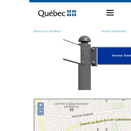
Passer
au
contenu
Retour aux résultats
Version imprimable
Avenue Saint
+
−