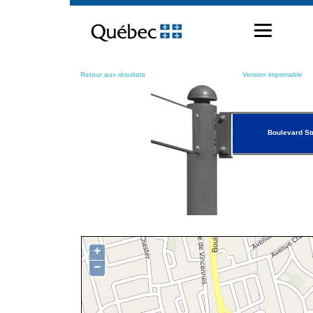
Passer
au
contenu
Retour aux résultats
Version imprimable
Boulevard St
+
−