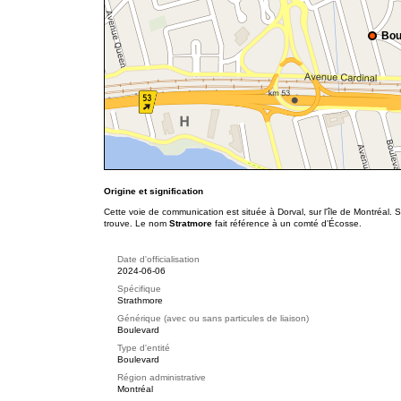
Bou
Origine et signification
Cette voie de communication est située à Dorval, sur l'île de Montréal. 
trouve. Le nom
Stratmore
fait référence à un comté d'Écosse.
Date d'officialisation
2024-06-06
Spécifique
Strathmore
Générique (avec ou sans particules de liaison)
Boulevard
Type d'entité
Boulevard
Région administrative
Montréal