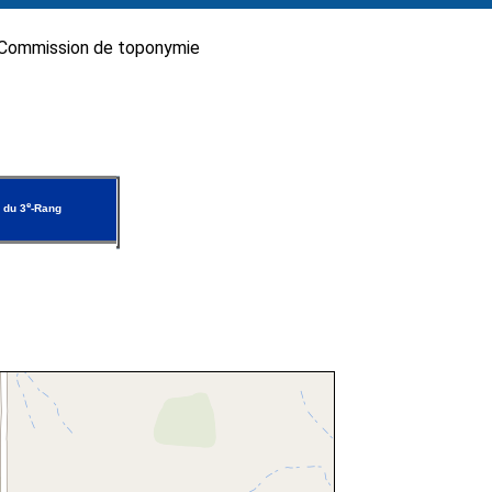
Commission de toponymie
e
 du 3
-Rang