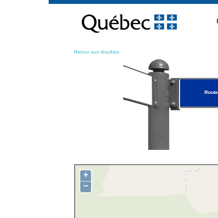
Passer
au
contenu
Retour aux résultats
Route
+
−