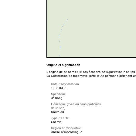
Origine et signification
L'origine de ce nom et, le cas échéant, sa signification n’ont p
La Commission de toponymie invite toute personne détenant une 
Date d'officialisation
1988-03-09
Spécifique
e
3
-Rang
Générique (avec ou sans particules
de liaison)
Route du
Type d'entité
Chemin
Région administrative
Abitibi-Témiscamingue