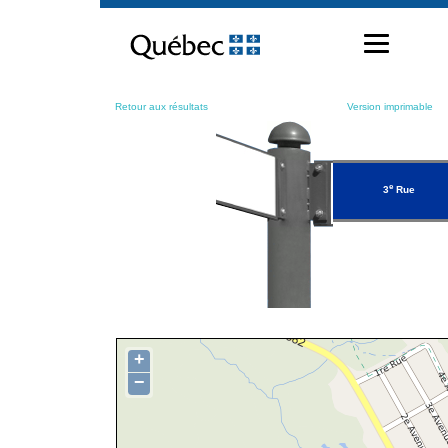
Passer
au
contenu
Retour aux résultats
Version imprimable
e
3
Rue
+
−