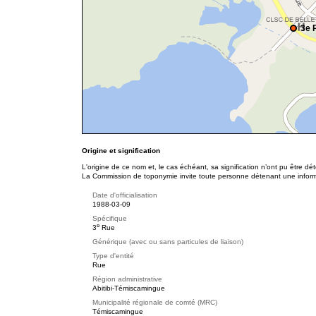
3e 
Origine et signification
L'origine de ce nom et, le cas échéant, sa signification n’ont pu être d
La Commission de toponymie invite toute personne détenant une informat
Date d'officialisation
1988-03-09
Spécifique
e
3
Rue
Générique (avec ou sans particules de liaison)
Type d'entité
Rue
Région administrative
Abitibi-Témiscamingue
Municipalité régionale de comté (MRC)
Témiscamingue