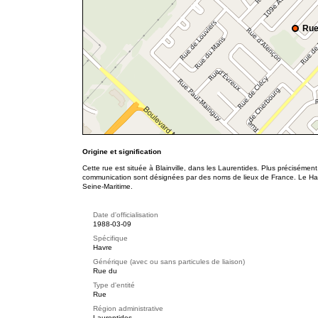
Rue
Origine et signification
Cette rue est située à Blainville, dans les Laurentides. Plus précisément
communication sont désignées par des noms de lieux de France. Le Ha
Seine-Maritime.
Date d'officialisation
1988-03-09
Spécifique
Havre
Générique (avec ou sans particules de liaison)
Rue du
Type d'entité
Rue
Région administrative
Laurentides