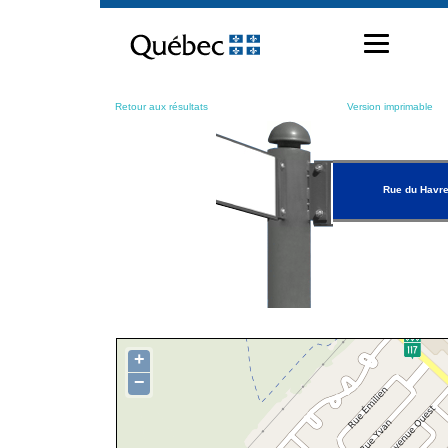
Passer
au
contenu
Retour aux résultats
Version imprimable
Rue du Havr
+
−