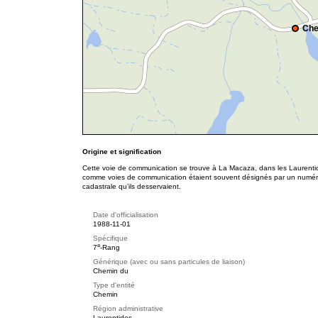
Che
Origine et signification
Cette voie de communication se trouve à La Macaza, dans les Laurentide
comme voies de communication étaient souvent désignés par un numéro
cadastrale qu’ils desservaient.
Date d'officialisation
1988-11-01
Spécifique
e
7
-Rang
Générique (avec ou sans particules de liaison)
Chemin du
Type d'entité
Chemin
Région administrative
Laurentides