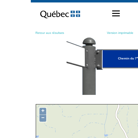
Passer
au
contenu
Retour aux résultats
Version imprimable
e
Chemin du 7
+
−